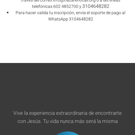
través del correo
info@nazarenocali.org
o a las líneas
3104648282
telefónicas 602 4852700 y
Para hacer valida tu inscripción, envía el soporte de pago al
WhatsApp 3104648282
Vive la experiencia extraordinaria de encontrarte
con Jesús. Tu vida nunca más será la misma