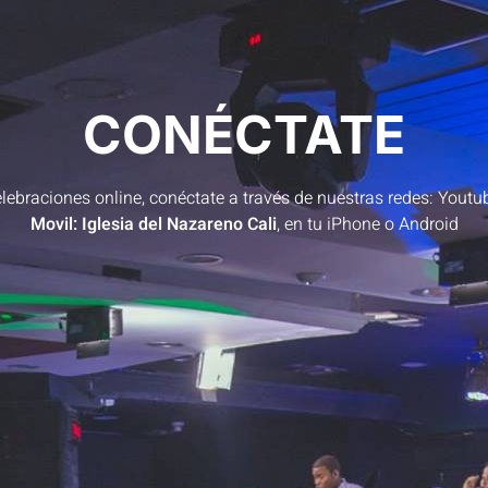
CONÉCTATE
lebraciones online, conéctate a través de nuestras redes: Yout
Movil: Iglesia del Nazareno Cali
, en tu iPhone o Android