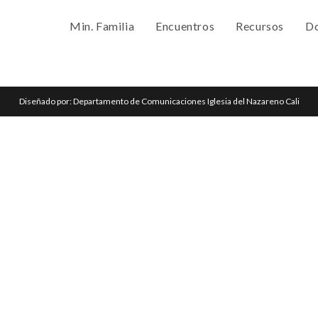
Min. Familia
Encuentros
Recursos
Do
Diseñado por: Departamento de Comunicaciones Iglesia del Nazareno Cali