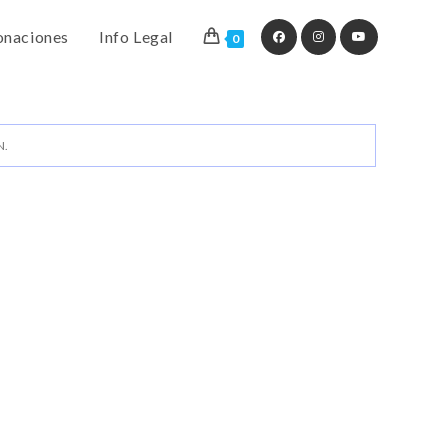
naciones
Info Legal
0
N.