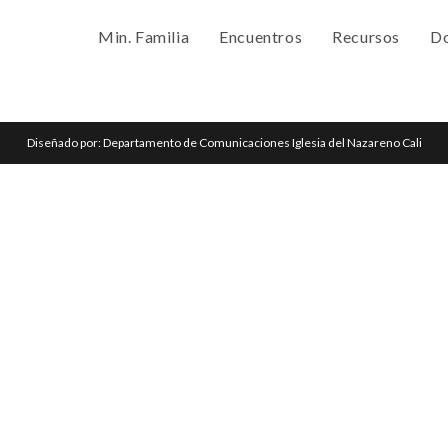
Min. Familia
Encuentros
Recursos
Do
Diseñado por: Departamento de Comunicaciones Iglesia del Nazareno Cali