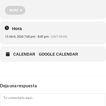
Tendremos además un invitado especial, quien compartirá una
palabra que sin duda será de bendición para nuestras vidas. 🥳🔥
MORE
Tu presencia es muy importante ¡Te esperamos! 😁
Hora
📅
Miércoles 15 de Abril
15 Abril, 2026 7:00 pm - 8:45 pm
(GMT-09:00)
⏰
7:00 p.m.
CALENDAR
GOOGLE CALENDAR
📍
Iglesia del Nazareno
📌
Dirección:
Calle 13 #75-109
Deja una respuesta
👶
Nazareno Kids disponible
🚗 Parqueadero Disponible
🚫
No se transmitirá Online